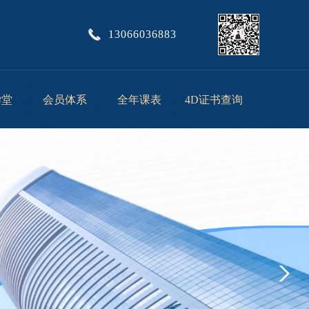
13066036883
学堂
会员体系
全年课表
4D证书查询