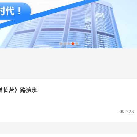
1
2
3
4
5
业增长营》路演班
728