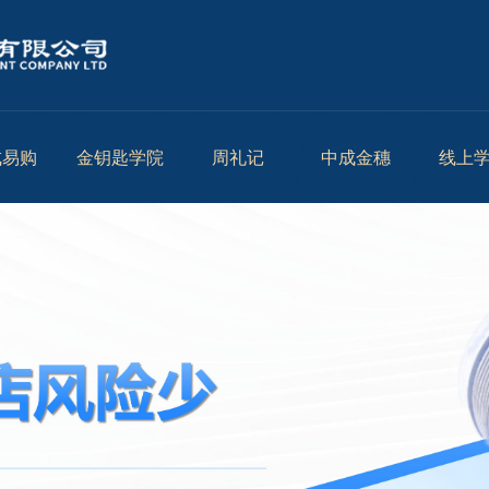
成易购
金钥匙学院
周礼记
中成金穗
线上