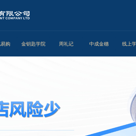
成易购
金钥匙学院
周礼记
中成金穗
线上