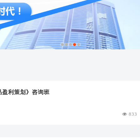
1
2
3
4
5
爆品盈利策划》咨询班
833