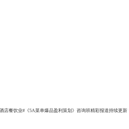
第96期酒店餐饮业#《5A菜单爆品盈利策划》咨询班精彩报道持续更新