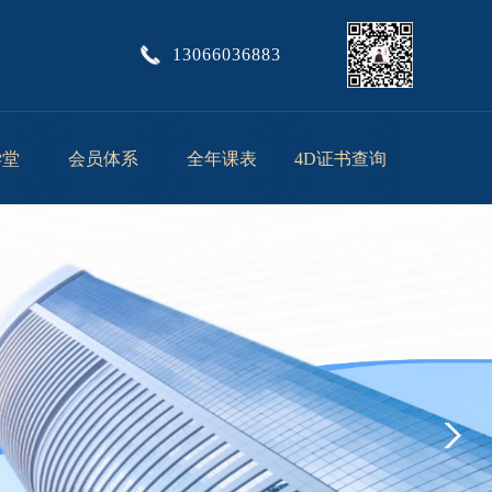
13066036883
学堂
会员体系
全年课表
4D证书查询